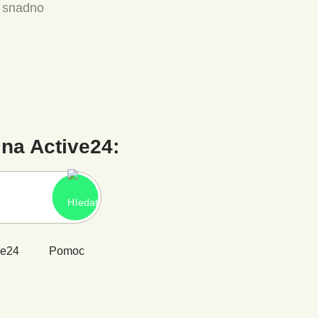
a snadno
na Active24:
ve24
Pomoc