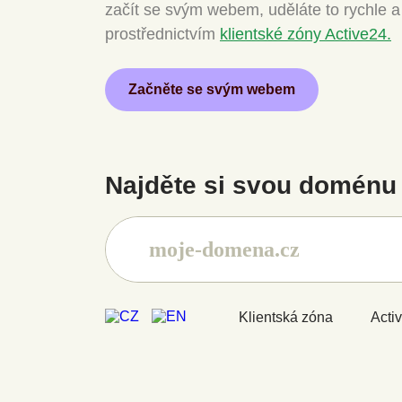
začít se svým webem, uděláte to rychle 
prostřednictvím
klientské zóny Active24.
Začněte se svým webem
Najděte si svou doménu 
Klientská zóna
Acti